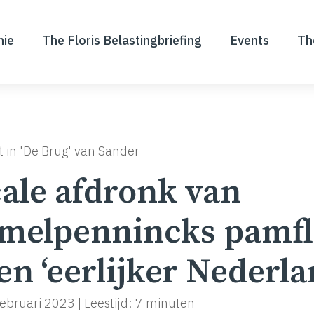
nie
The Floris Belastingbriefing
Events
Th
t in 'De Brug' van Sander
cale afdronk van
melpennincks pamfl
en ‘eerlijker Nederla
februari 2023
|
Leestijd: 7 minuten