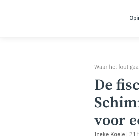
Skip
to
Opi
content
Waar het fout gaa
De fis
Schim
voor e
Ineke Koele
|
21 