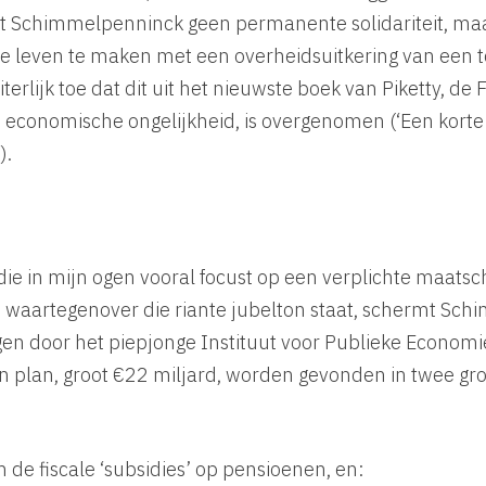
t Schimmelpenninck geen permanente solidariteit, ma
je leven te maken met een overheidsuitkering van een to
uiterlijk toe dat dit uit het nieuwste boek van Piketty, 
n economische ongelijkheid, is overgenomen (‘Een korte
).
 die in mijn ogen vooral focust op een verplichte maatsc
e waartegenover die riante jubelton staat, schermt Sc
en door het piepjonge Instituut voor Publieke Economi
jn plan, groot €22 miljard, worden gevonden in twee gro
 de fiscale ‘subsidies’ op pensioenen, en: