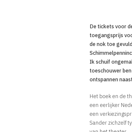
De tickets voor d
toegangsprijs vo
de nok toe gevuld
Schimmelpenninck: 
Ik schuif ongemak
toeschouwer ben v
ontspannen naast
Het boek en de th
een eerlijker Ned
een verkiezingsp
Sander zichzelf ty
van het theater.