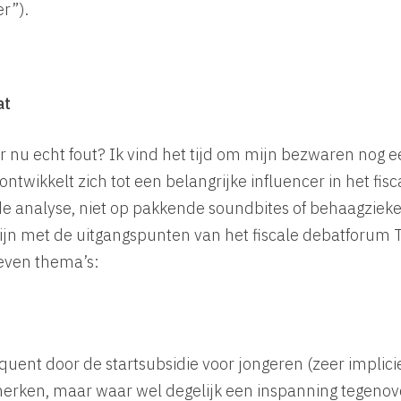
er”).
at
r nu echt fout? Ik vind het tijd om mijn bezwaren nog e
ontwikkelt zich tot een belangrijke influencer in het fis
e analyse, niet op pakkende soundbites of behaagzieke
lijn met de uitgangspunten van het fiscale debatforum Th
 zeven thema’s:
uent door de startsubsidie voor jongeren (zeer impliciet
erken, maar waar wel degelijk een inspanning tegenove