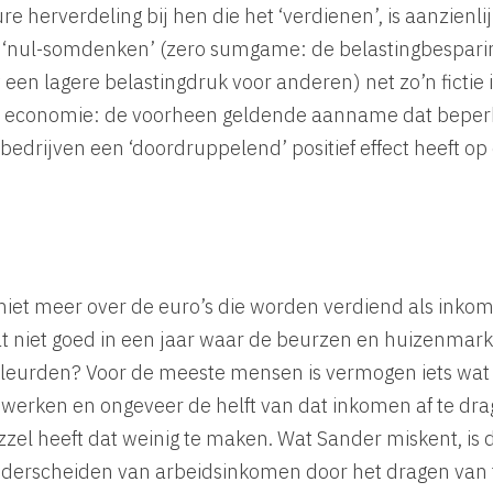
e herverdeling bij hen die het ‘verdienen’, is aanzienli
het ‘nul-somdenken’ (zero sumgame: de belastingbespa
een lagere belastingdruk voor anderen) net zo’n fictie is 
de economie: de voorheen geldende aanname dat beperk
drijven een ‘doordruppelend’ positief effect heeft op
niet meer over de euro’s die worden verdiend als inkom
t niet goed in een jaar waar de beurzen en huizenmarkt
 kleurden? Voor de meeste mensen is vermogen iets wa
 werken en ongeveer de helft van dat inkomen af te dr
zzel heeft dat weinig te maken. Wat Sander miskent, is 
derscheiden van arbeidsinkomen door het dragen van