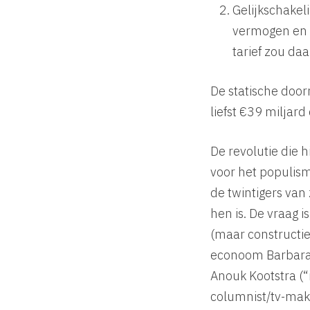
Gelijkschakel
vermogen en n
tarief zou d
De statische doo
liefst €39 miljard 
De revolutie die h
voor het populis
de twintigers van 
hen is. De vraag i
(maar constructie
econoom Barbara 
Anouk Kootstra (
columnist/tv-mak