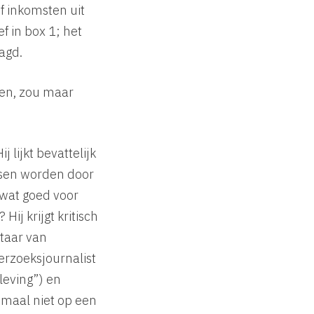
f inkomsten uit
 in box 1; het
aagd.
ten, zou maar
 lijkt bevattelijk
esen worden door
t wat goed voor
Hij krijgt kritisch
ntaar van
rzoeksjournalist
leving”) en
emaal niet op een