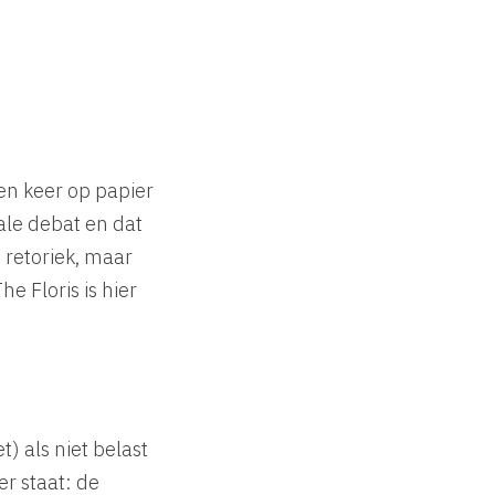
en keer op papier
cale debat en dat
 retoriek, maar
e Floris is hier
) als niet belast
r staat: de