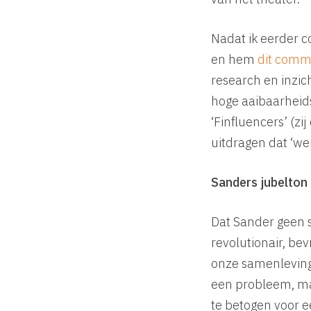
Nadat ik eerder c
en hem
dit comm
research en inzic
hoge aaibaarheids
‘Finfluencers’ (zi
uitdragen dat ‘we
Sanders jubelton
Dat Sander geen so
revolutionair, bevr
onze samenleving 
een probleem, ma
te betogen voor 