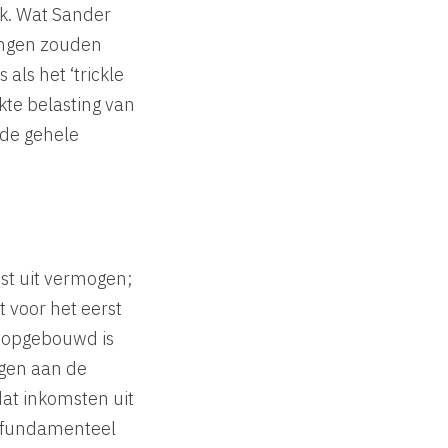
jk. Wat Sander
ringen zouden
als het ‘trickle
te belasting van
 de gehele
st uit vermogen;
 voor het eerst
t opgebouwd is
agen aan de
dat inkomsten uit
 fundamenteel