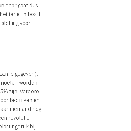
en daar gaat dus
t tarief in box 1
stelling voor
(aan je gegeven).
ze moeten worden
45% zijn. Verdere
 voor bedrijven en
 waar niemand nog
een revolutie.
lastingdruk bij