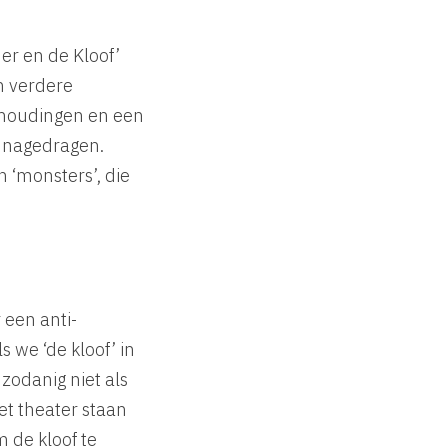
er en de Kloof’
n verdere
erhoudingen en een
k nagedragen.
n ‘monsters’, die
 een anti-
s we ‘de kloof’ in
zodanig niet als
t theater staan
 de kloof te