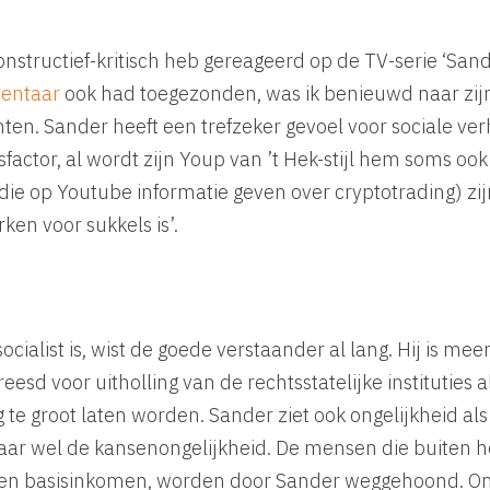
onstructief-kritisch heb gereageerd op de TV-serie ‘Sand
entaar
ook had toegezonden, was ik benieuwd naar zij
hten. Sander heeft een trefzeker gevoel voor sociale v
factor, al wordt zijn Youp van ’t Hek-stijl hem soms oo
j die op Youtube informatie geven over cryptotrading) zij
rken voor sukkels is’.
cialist is, wist de goede verstaander al lang. Hij is meer
eesd voor uitholling van de rechtsstatelijke instituties al
te groot laten worden. Sander ziet ook ongelijkheid als 
ar wel de kansenongelijkheid. De mensen die buiten he
een basisinkomen, worden door Sander weggehoond. Om