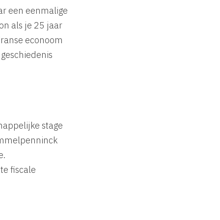
ar een eenmalige
n als je 25 jaar
de Franse econoom
 geschiedenis
happelijke stage
himmelpenninck
e.
te fiscale