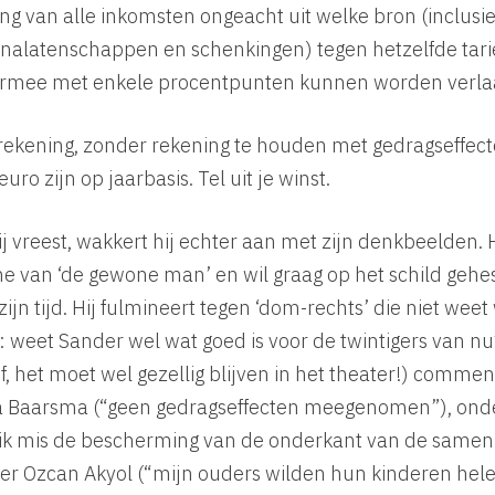
ing van alle inkomsten ongeacht uit welke bron (inclusie
alatenschappen en schenkingen) tegen hetzelfde tarief
aarmee met enkele procentpunten kunnen worden verl
rrekening, zonder rekening te houden met gedragseffec
euro zijn op jaarbasis. Tel uit je winst.
ij vreest, wakkert hij echter aan met zijn denkbeelden. Hij
me van ‘de gewone man’ en wil graag op het schild geh
zijn tijd. Hij fulmineert tegen ‘dom-rechts’ die niet wee
s: weet Sander wel wat goed is voor de twintigers van nu? 
f, het moet wel gezellig blijven in het theater!) comme
Baarsma (“geen gedragseffecten meegenomen”), onde
“ik mis de bescherming van de onderkant van de samen
er Ozcan Akyol (“mijn ouders wilden hun kinderen hel