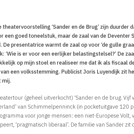
e theatervoorstelling ‘Sander en de Brug’ zijn duurder 
or een goed toneelstuk, maar de zaal van de Deventer 
. De presentatrice warmt de zaal op voor ‘de gulle gra
‘Wie is er voor een eerlijker belastingstelsel?’ De zaal
kelijk op mijn stoel en realiseer me dat ik als fiscaal 
an een volksstemming. Publicist Joris Luyendijk zit h
 mij.
eatertour (geheel uitverkocht) ‘Sander en de brug. Vijf 
erland’ van Schimmelpenninck (in pocketuitgave 120 pa
rogramma voor jonge mensen: een niet-Europese Volt, v
peert, ‘pragmatisch liberaal’. De familie van Sander zit o