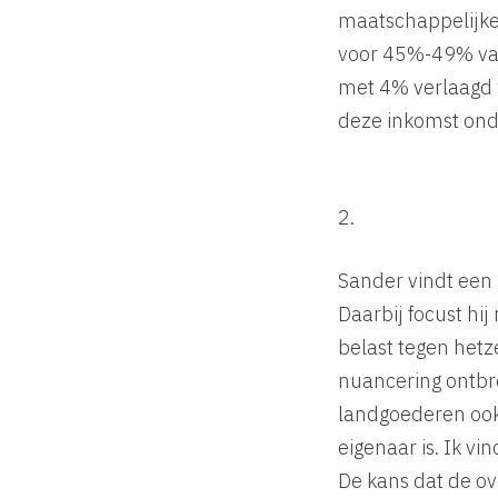
maatschappelijke
voor 45%-49% van 
met 4% verlaagd w
deze inkomst ond
2.
Sander vindt een 
Daarbij focust hi
belast tegen hetz
nuancering ontbree
landgoederen ook
eigenaar is. Ik v
De kans dat de ov